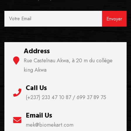
Address
Rue Castelnau Akwa, à 20 m du collège
king Akwa
Call Us
(+237) 233 47 10 87 / 699 37 89 75
Email Us
mek@biomekart.com