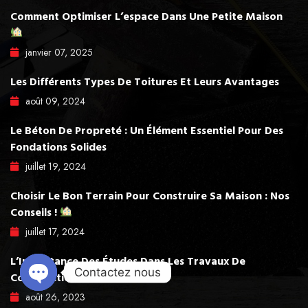
Comment Optimiser L’espace Dans Une Petite Maison
janvier
07
, 2025
Les Différents Types De Toitures Et Leurs Avantages
août
09
, 2024
Le Béton De Propreté : Un Élément Essentiel Pour Des
Fondations Solides
juillet
19
, 2024
Choisir Le Bon Terrain Pour Construire Sa Maison : Nos
Conseils !
juillet
17
, 2024
L’Importance Des Études Dans Les Travaux De
Contactez nous
Construction
août
26
, 2023
Open chaty